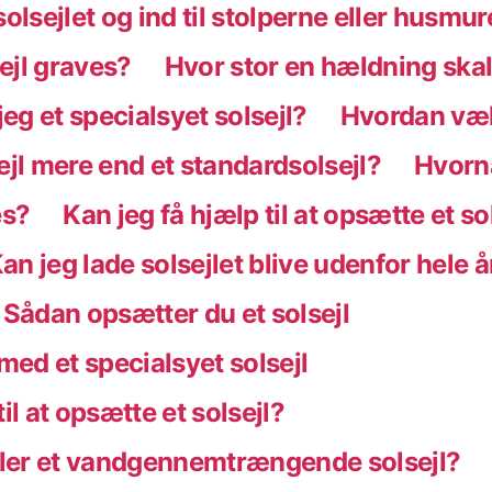
solsejlet og ind til stolperne eller husmu
sejl graves?
Hvor stor en hældning skal
eg et specialsyet solsejl?
Hvordan vælg
ejl mere end et standardsolsejl?
Hvornå
es?
Kan jeg få hjælp til at opsætte et so
an jeg lade solsejlet blive udenfor hele å
Sådan opsætter du et solsejl
ed et specialsyet solsejl
il at opsætte et solsejl?
eller et vandgennemtrængende solsejl?