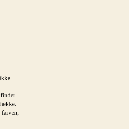
 ikke
 finder
 dække.
 farven,