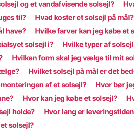
olsejl og et vandafvisende solsejl?
Hva
uges til?
Hvad koster et solsejl på mål?
ål have?
Hvilke farver kan jeg købe et s
ialsyet solsejl i?
Hvilke typer af solsej
?
Hvilken form skal jeg vælge til mit so
 vælge?
Hvilket solsejl på mål er det b
 monteringen af et solsejl?
Hvor bør jeg
enne?
Hvor kan jeg købe et solsejl?
Hv
sejl holde?
Hvor lang er leveringstiden 
 et solsejl?