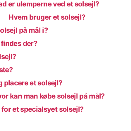
d er ulemperne ved et solsejl?
Hvem bruger et solsejl?
olsejl på mål i?
l findes der?
lsejl?
edste?
 placere et solsejl?
or kan man købe solsejl på mål?
for et specialsyet solsejl?