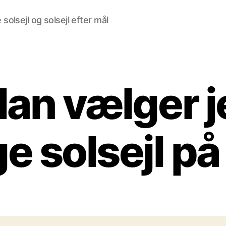
solsejl og solsejl efter mål
an vælger j
ge solsejl p