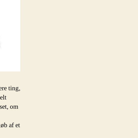
ere ting,
elt
set, om
øb af et