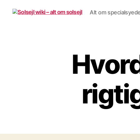
Alt om specialsyede 
Solsejl
wiki
-
alt
om
Hvord
solsejl
rigti