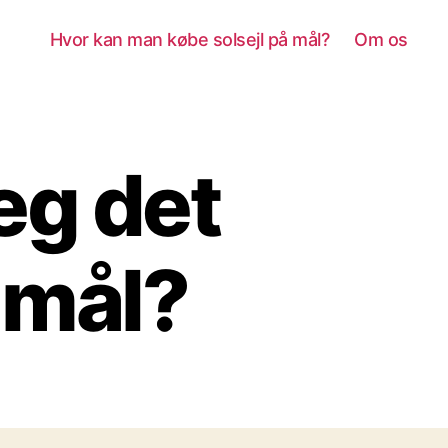
Hvor kan man købe solsejl på mål?
Om os
eg det
å mål?