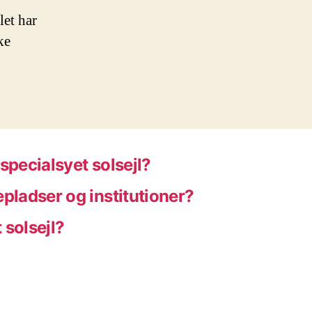
let har
ke
 specialsyet solsejl?
gepladser og institutioner?
 solsejl?