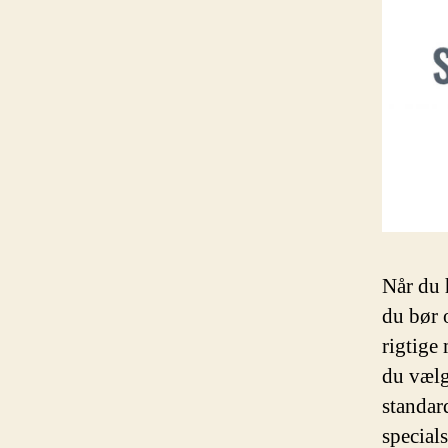
Når du h
du bør 
rigtige
du vælg
standar
specials