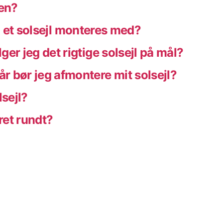
ren?
 et solsejl monteres med?
er jeg det rigtige solsejl på mål?
r bør jeg afmontere mit solsejl?
lsejl?
ret rundt?